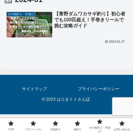
【青野ダムワカサギ釣り】初心者
その他釣り・外遊び
でも100匹超え！手巻きリールで
挑む攻略ガイド
2024.01.27
サイトマップ
プライバシーポリシー
© 2023 はりまトトさんぽ.
その他釣り・外遊
TOP
プロフィール
渓流釣り
海釣り
お問い合わせ
び