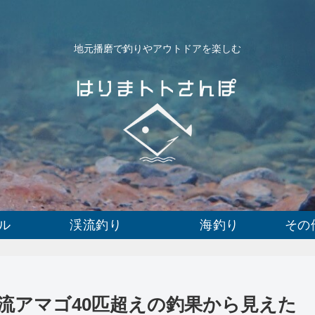
地元播磨で釣りやアウトドアを楽しむ
ル
渓流釣り
海釣り
その
流アマゴ40匹超えの釣果から見えた