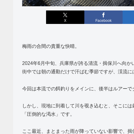
X
Facebook
梅雨の合間の貴重な快晴。
2024年6月中旬、兵庫県が誇る清流・揖保川へ向か
街中では朝の通勤だけで汗ばむ季節ですが、渓流に
今回は本流での餌釣りをメインに、後半はルアーで
しかし、現地に到着して川を覗き込むと、そこには
「圧倒的な渇水」です。
ここ最近、まとまった雨が降っていない影響で、揖