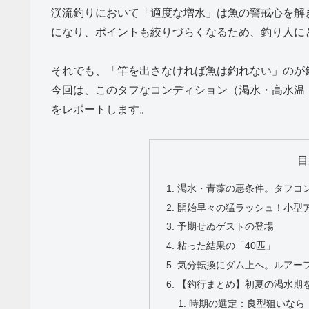
渓流釣りにおいて「適度な増水」は魚の警戒心を解
になり、ポイントも絞りづらくなるため、釣り人に
それでも、「竿を出さなければ魚は釣れない」のが
今回は、このタフなコンディション（渇水・高水温
をレポートします。
目
渇水・青藻の悪条件。タフコ
開始早々の猛ラッシュ！小型
予期せぬゲストの登場
粘った結果の「40匹」
気分転換にダム上へ。ルアー
【釣行まとめ】初夏の渇水期
時期の選定：良型狙いなら