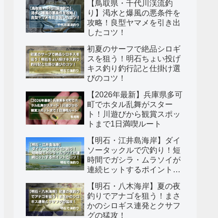
【鳥取県・千代川渓流釣
り】渇水と爆風の悪条件を
攻略！良型ヤマメを引き出
したコツ！
初夏のサーフで絶品シロギ
スを狙う！明石ちょい投げ
キス釣り釣行記と仕掛け選
びのコツ！
【2026年最新】兵庫県多可
町でホタル乱舞がスター
ト！川遊びから観賞スポッ
トまで1日満喫ルート
【明石・江井島海岸】ダイ
ソータックルで穴釣り！短
時間でガシラ・ムラソイが
連続ヒットするポイントと
コツ！
【明石・八木海岸】夏の夜
釣りでアナゴを狙う！まさ
かのシロギス連発とクサフ
グの猛攻！